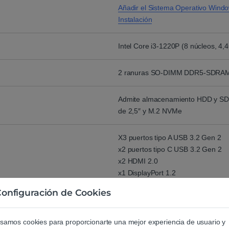
Añadir el Sistema Operativo Wind
Instalación
Intel Core i3-1220P (8 núcleos, 4,
2 ranuras SO-DIMM DDR5-SDRA
Admite almacenamiento HDD y S
de 2,5″ y M.2 NVMe
X3 puertos tipo A USB 3.2 Gen 2
x2 puertos tipo C USB 3.2 Gen 2
x2 HDMI 2.0
x1 DisplayPort 1.2
x1 combo microfono/auricular
onfiguración de Cookies
x1 Ethernet LAN (RJ-45)
x1 enchufe de entrada de CC
samos cookies para proporcionarte una mejor experiencia de usuario y