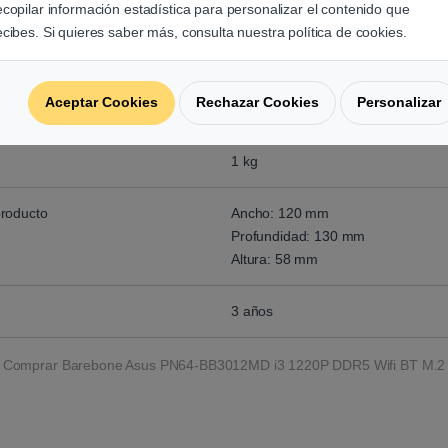
ecopilar información estadística para personalizar el contenido que
Wi-Fi 6E (802.11ax)
ecibes. Si quieres saber más, consulta nuestra política de cookies.
Bluetooth 5.2
Ethernet
Aceptar Cookies
Rechazar Cookies
Personalizar
Negro
1 kg
producto
Ancho: 120 mm
Profundidad: 130 mm
Altura: 58 mm
3 años
Comprar Barebone Asus PN64-BB3012MD i3 1220P DDR5 Wifi BT M.2