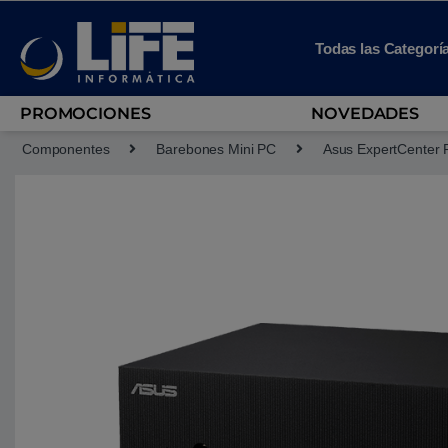
Skip to navigation
Skip to content
Todas las Categorí
PROMOCIONES
NOVEDADES
Componentes
Barebones Mini PC
Asus ExpertCenter 