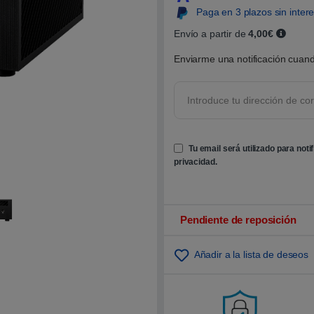
0
Paga en 3 plazos sin inter
0
s
o
Envío a partir de
4,00€
b
r
Enviarme una notificación cuand
e
5
b
a
s
a
d
o
e
Tu email será utilizado para noti
n
p
privacidad
.
u
n
t
u
a
c
Pendiente de reposición
i
ó
n
Añadir a la lista de deseos
d
e
c
l
i
e