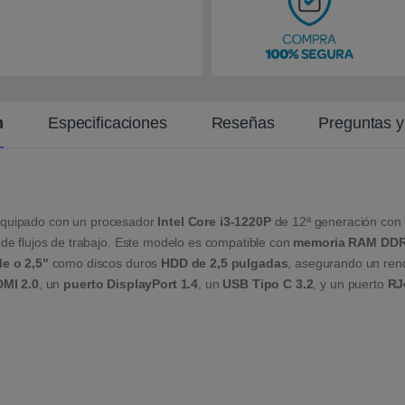
n
t
e
n
Especificaciones
Reseñas
Preguntas 
quipado con un procesador
Intel Core i3-1220P
de 12ª generación con 
 de flujos de trabajo. Este modelo es compatible con
memoria RAM DD
e o 2,5"
como discos duros
HDD de 2,5 pulgadas
, asegurando un rend
MI 2.0
, un
puerto DisplayPort 1.4
, un
USB Tipo C 3.2
, y un puerto
RJ