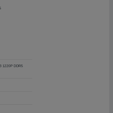
S
i3 1220P DDR5