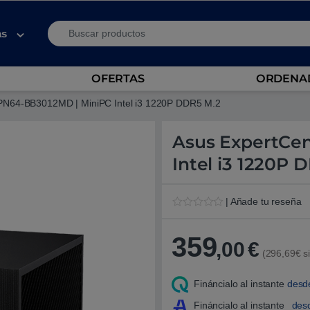
Search for:
as
OFERTAS
ORDENAD
PN64-BB3012MD | MiniPC Intel i3 1220P DDR5 M.2
Asus ExpertCe
Intel i3 1220P 
| Añade tu reseña
V
1
a
l
359
,00
€
o
(296,69€ si
r
a
d
Fináncialo al instante
desd
o
5
.
Fináncialo al instante
des