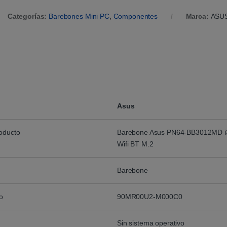
Categorías:
Barebones Mini PC
,
Componentes
Marca:
ASU
Asus
roducto
Barebone Asus PN64-BB3012MD 
Wifi BT M.2
Barebone
o
90MR00U2-M000C0
Sin sistema operativo