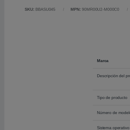
SKU:
BBASU045
MPN:
90MR00U2-M000C0
Marca
Descripción del p
Tipo de producto
Número de model
Sistema operativo