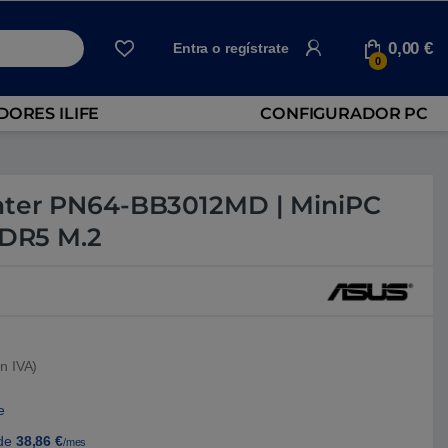
0,00
€
Entra o regístrate
0
ORES ILIFE
CONFIGURADOR PC
nter PN64-BB3012MD | MiniPC
DDR5 M.2
n IVA)
e
de
38,86
€
/mes