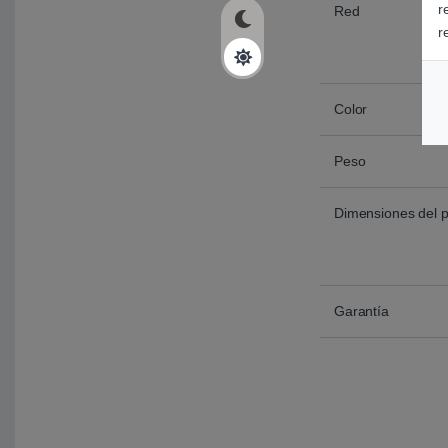
r
Red
r
Color
Peso
Dimensiones del 
Garantía