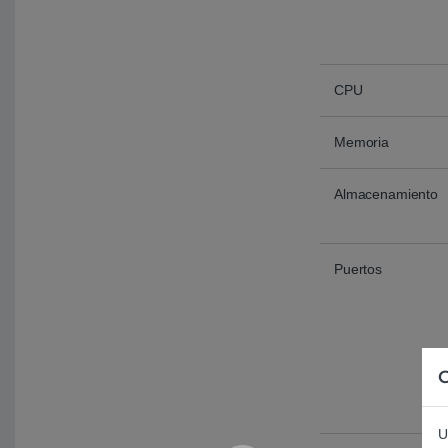
CPU
Memoria
Almacenamiento
Puertos
C
U