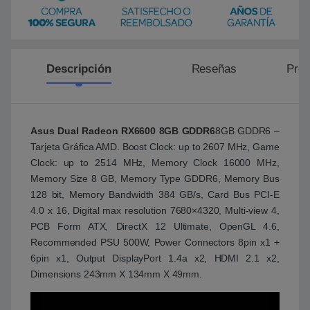
Descripción
Reseñas
Preg
Asus Dual Radeon RX6600 8GB GDDR6
8GB GDDR6 –
Tarjeta Gráfica AMD. Boost Clock: up to 2607 MHz, Game
Clock: up to 2514 MHz, Memory Clock 16000 MHz,
Memory Size 8 GB, Memory Type GDDR6, Memory Bus
128 bit, Memory Bandwidth 384 GB/s, Card Bus PCI-E
4.0 x 16, Digital max resolution 7680×4320, Multi-view 4,
PCB Form ATX, DirectX 12 Ultimate, OpenGL 4.6,
Recommended PSU 500W, Power Connectors 8pin x1 +
6pin x1, Output DisplayPort 1.4a x2, HDMI 2.1 x2,
Dimensions 243mm X 134mm X 49mm.