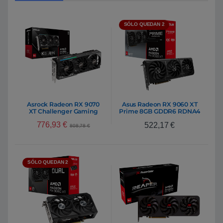
SÓLO QUEDAN 2
Asrock Radeon RX 9070
Asus Radeon RX 9060 XT
XT Challenger Gaming
Prime 8GB GDDR6 RDNA4
16GB GDDR6 RDNA4 |
| Tarjeta Gráfica AMD
776,93
€
522,17
€
Tarjeta Gráfica AMD
808,78
€
SÓLO QUEDAN 2