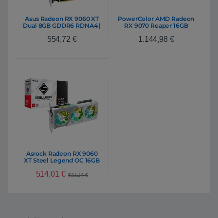
Asus Radeon RX 9060 XT
PowerColor AMD Radeon
Dual 8GB GDDR6 RDNA4 |
RX 9070 Reaper 16GB
Tarjeta Gráfica AMD
GDDR6 RDNA4 | Tarjeta
554,72
€
1.144,98
€
Gráfica AMD
Asrock Radeon RX 9060
XT Steel Legend OC 16GB
GDDR6 RDNA6 | Tarjeta
514,01
€
Gráfica AMD
521,14
€