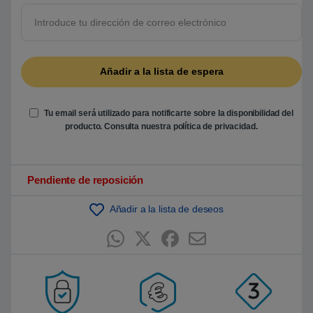
5
b
a
s
a
d
o
e
n
p
u
Tu email será utilizado para notificarte sobre la disponibilidad del
n
t
producto. Consulta nuestra
política de privacidad
.
u
a
c
i
ó
Pendiente de reposición
n
d
e
Añadir a la lista de deseos
c
l
i
e
n
t
e