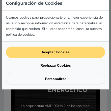
Configuración de Cookies
Usamos cookies para proporcionarte una mejor experiencia de
usuario y recopilar información estadística para personalizar el
contenido que recibes. Si quieres saber más, consulta nuestra
política de cookies.
Aceptar Cookies
Rechazar Cookies
AMD INFINITY CACHE
Personalizar
MEJORA EL CONSUMO
ENERGÉTICO
La arquitectura AMD RDNA 2 es incluso más