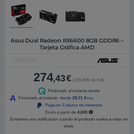
Asus Dual Radeon RX6600 8GB GDDR6 –
Tarjeta Gráfica AMD
V
1
a
274
l
,43
€
o
(226,80€ sin IVA)
r
a
Fináncialo al instante
desde
d
o
Fináncialo al instante
desde
29,71
€
/mes
5
.
Paga en 3 plazos sin intereses
0
Envío a partir de
4,00€
0
s
Enviarme una notificación cuando el producto vuelva a estar en
o
b
stock.
r
e