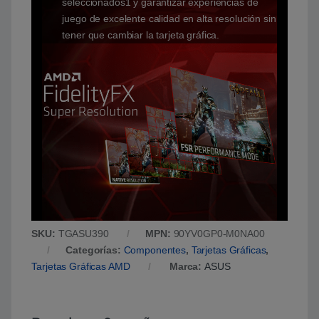
seleccionados1 y garantizar experiencias de
juego de excelente calidad en alta resolución sin
tener que cambiar la tarjeta gráfica.
SKU:
TGASU390
MPN:
90YV0GP0-M0NA00
Categorías:
Componentes
,
Tarjetas Gráficas
,
Tarjetas Gráficas AMD
Marca:
ASUS