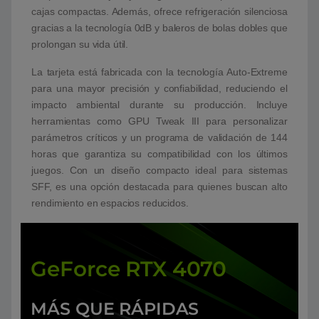
cajas compactas. Además, ofrece refrigeración silenciosa
gracias a la tecnología 0dB y baleros de bolas dobles que
prolongan su vida útil.
La tarjeta está fabricada con la tecnología Auto-Extreme
para una mayor precisión y confiabilidad, reduciendo el
impacto ambiental durante su producción. Incluye
herramientas como GPU Tweak III para personalizar
parámetros críticos y un programa de validación de 144
horas que garantiza su compatibilidad con los últimos
juegos. Con un diseño compacto ideal para sistemas
SFF, es una opción destacada para quienes buscan alto
rendimiento en espacios reducidos.
GeForce RTX 4070
MÁS QUE RÁPIDAS