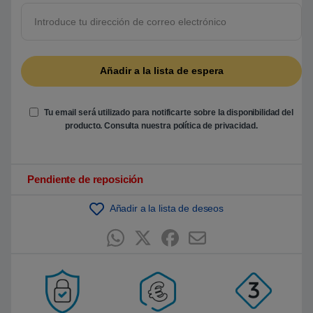
r
e
5
b
a
s
a
d
o
e
n
Tu email será utilizado para notificarte sobre la disponibilidad del
p
u
producto. Consulta nuestra
política de privacidad
.
n
t
u
a
c
Pendiente de reposición
i
ó
n
Añadir a la lista de deseos
d
e
c
l
i
e
n
t
e