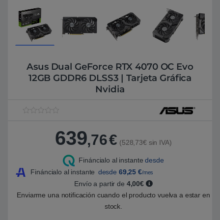
Asus Dual GeForce RTX 4070 OC Evo
12GB GDDR6 DLSS3 | Tarjeta Gráfica
Nvidia
V
1
a
639
l
,76
€
o
(528,73€ sin IVA)
r
a
Fináncialo al instante
desde
d
o
Fináncialo al instante
desde
69,25
€
/mes
5
.
Envío a partir de
4,00€
0
Enviarme una notificación cuando el producto vuelva a estar en
0
s
stock.
o
b