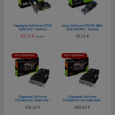
Gigabyte GeForce GT710
Asus GeForce GT1030 BRK
2GB GD3 – Gráfica
2GB GDDR5 – Tarjeta
Gráfica Nvidia
62,73
€
93,74
€
63,38
€
SÓLO QUEDAN 1
SÓLO QUEDAN 1
Gigabyte GeForce
Gigabyte GeForce
GTX1660 OC 6GB GD6 –
GTX1660 Ti OC 6GB GD6 –
Gráfica
Gráfica
432,24
€
465,63
€