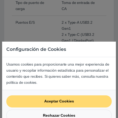
Tipo de puerto de
Toma de entrada de
carga
CA
Puertos E/S
2 x Type-A USB3.2
Gen1
2 x Type-C (USB3.2
Gen1 / DisplayPort)
1 x Lector de tarjetas
Configuración de Cookies
MicroSD
1 x Mic-in/Headphone-
Usamos cookies para proporcionarte una mejor experiencia de
out Combo Jack
usuario y recopilar información estadística para personalizar el
contenido que recibes. Si quieres saber más, consulta nuestra
Teclado y TouchPad
política de cookies.
Teclado QWERTY,
incluye la letra ñ
Aceptar Cookies
Sistema operativo
Chrome OS
Rechazar Cookies