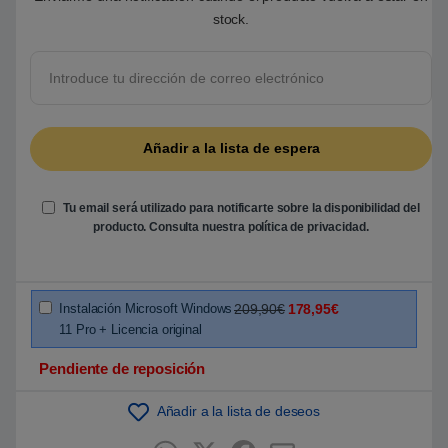
o
b
stock.
r
e
5
b
a
s
a
d
o
e
n
p
u
Tu email será utilizado para notificarte sobre la disponibilidad del
n
t
producto. Consulta nuestra
política de privacidad
.
u
a
c
i
ó
Instalación Microsoft Windows
209,90€
178,95€
n
d
11 Pro + Licencia original
e
c
l
Pendiente de reposición
i
e
n
Añadir a la lista de deseos
t
e