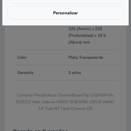
Batería
50 Whrs
3 celdas Ion Litio
Personalizar
Peso y Dimensiones
1,63 kg
326 (Ancho) x 228
(Profundidad) x 18.6
(Altura) mm
Color
Plata Transparente
Garantía
3 años
Comprar Portátil Asus ChromeBook Flip CX1400FKA-
EC0213 Intel Celeron N4500 8GB RAM 128GB eMMC
14″ Full HD Táctil Chrome OS