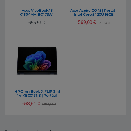
Asus VivoBook 15
Acer Aspire GO 15 | Portátil
X1504MA-BQ173W |
Intel Core 5 120U 16GB
Portátil Intel Core 5 320
DDR4 512GB NVMe 15,6″
569,00
€
655,59
€
16GB DDR5 512GB NVMe
Full HD Windows 11 Home
570,84
€
15.6″ Full HD Windows 11
Home
HP OmniBook X FLIP 2in1
14-KB0013NS | Portátil
Intel Core Ultra 9 386H
1.668,61
€
32GB DDR5 1TB NVMe 14″
1.782,03
€
2K Oled Windows 11 Home