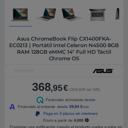
Asus ChromeBook Flip CX1400FKA-
EC0213 | Portátil Intel Celeron N4500 8GB
RAM 128GB eMMC 14″ Full HD Táctil
Chrome OS
V
1
a
368
l
,95
€
o
(304,92€ sin IVA)
r
a
Fináncialo al instante
desde
d
o
Fináncialo al instante
desde
39,94
€
/mes
5
.
Paga en 3 plazos sin intereses
0
Envío a partir de
4,00€
0
s
Enviarme una notificación cuando el producto vuelva a estar en