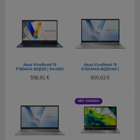
Asus VivoBook 15
Asus VivoBook 15
F1504VA-BQ529 | Portátil
X1504MA-BQ014W |
Intel Core 5 120U 16GB
Portátil Intel Core 5 320
556,91
€
600,62
€
DDR5 512GB NVMe 15.6″
8GB DDR5 512GB NVMe
Full HD IPS FreeDOS
15,6″ Full HD Windows 11
Home
MÁS VENDIDO