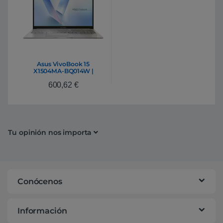
Asus VivoBook 15
X1504MA-BQ014W |
Portátil Intel Core 5 320
600,62
€
8GB DDR5 512GB NVMe
15,6″ Full HD Windows 11
Home
Tu opinión nos importa
Conócenos
Información