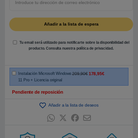
5
b
a
s
a
d
o
e
n
Tu email será utilizado para notificarte sobre la disponibilidad del
p
u
producto. Consulta nuestra
política de privacidad
.
n
t
u
a
c
i
Instalación Microsoft Windows
209,90€
178,95€
ó
11 Pro + Licencia original
n
d
e
Pendiente de reposición
c
l
i
Añadir a la lista de deseos
e
n
t
e