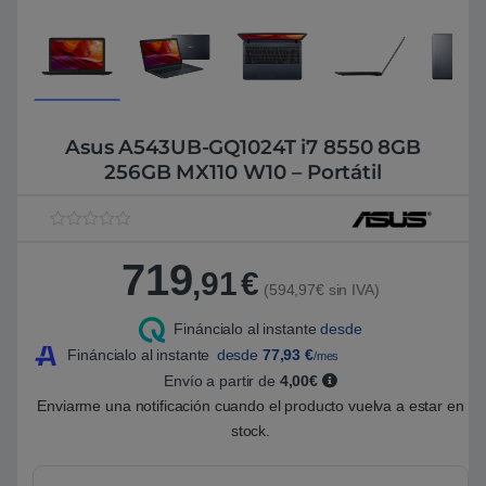
Asus A543UB-GQ1024T i7 8550 8GB
256GB MX110 W10 – Portátil
V
1
a
719
l
,91
€
o
(594,97€ sin IVA)
r
a
Fináncialo al instante
desde
d
o
Fináncialo al instante
desde
77,93
€
/mes
5
.
Envío a partir de
4,00€
0
Enviarme una notificación cuando el producto vuelva a estar en
0
s
stock.
o
b
r
e