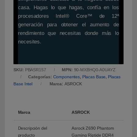
casa. Hagas lo que hagas, confía en los
procesadores Intel® Core™ de 12ª
generación para obtener el aumento de
rendimiento que necesitas donde más lo
necesites.
SKU:
PBASR157
MPN:
90-MXBHQ0-A0UAYZ
Categorías:
Componentes
,
Placas Base
,
Placas
Base Intel
Marca:
ASROCK
Marca
ASROCK
Descripción del
Asrock Z690 Phantom
producto
Gaming Riptide DDR4