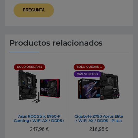
Productos relacionados
SÓLO QUEDAN 1
SÓLO QUEDAN 1
MÁS VENDIDO
Asus ROG Strix B760-F
Gigabyte Z790 Aorus Elite
Gaming / WiFi AX / DDR5 /
/ WiFi AX / DDR5 – Placa
ATX – Placa Base Intel 1700
Base Intel 1700
247,96
€
216,95
€