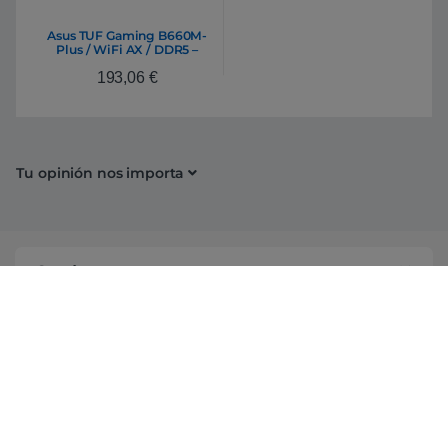
Asus TUF Gaming B660M-
Plus / WiFi AX / DDR5 –
Placa Base Intel 1700
193,06
€
Tu opinión nos importa
Conócenos
Información
Campañas