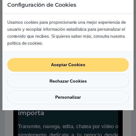
Configuración de Cookies
hasta ocho núcleos de rendimiento y hasta
ocho núcleos eficientes.
Usamos cookies para proporcionarte una mejor experiencia de
usuario y recopilar información estadística para personalizar el
contenido que recibes. Si quieres saber más, consulta nuestra
política de cookies.
Aceptar Cookies
Rechazar Cookies
Personalizar
Obtén un rendimiento
superior donde más te
importa
Transmite, navega, edita, chatea por vídeo o
simplemente dedícate a tu negocio desde