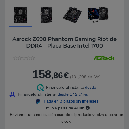
Asrock Z690 Phantom Gaming Riptide
DDR4 – Placa Base Intel 1700
V
1
a
158
l
,86
€
o
(131,29€ sin IVA)
r
a
Fináncialo al instante
desde
d
o
Fináncialo al instante
desde
17,2
€
/mes
5
.
Paga en 3 plazos sin intereses
0
Envío a partir de
4,00€
0
s
Enviarme una notificación cuando el producto vuelva a estar en
o
b
stock.
r
e