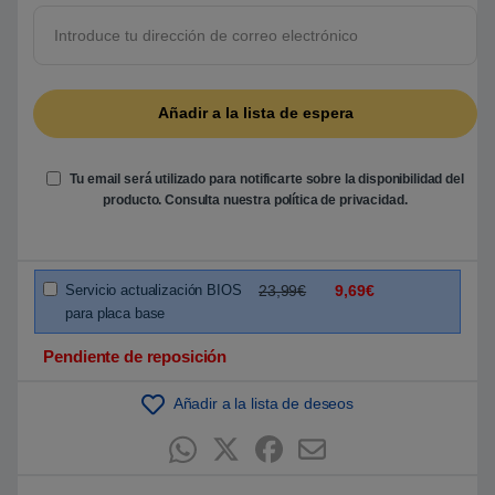
5
b
a
s
a
d
o
e
n
p
u
Tu email será utilizado para notificarte sobre la disponibilidad del
n
t
producto. Consulta nuestra
política de privacidad
.
u
a
c
i
ó
Servicio actualización BIOS
23,99€
9,69€
n
d
para placa base
e
c
l
Pendiente de reposición
i
e
n
Añadir a la lista de deseos
t
e