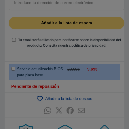
b
a
s
a
d
o
e
n
p
u
Tu email será utilizado para notificarte sobre la disponibilidad del
n
t
producto. Consulta nuestra
política de privacidad
.
u
a
c
i
ó
Servicio actualización BIOS
23,99€
9,69€
n
d
para placa base
e
c
l
Pendiente de reposición
i
e
n
Añadir a la lista de deseos
t
e