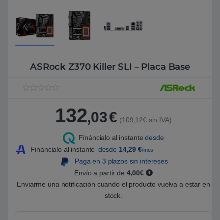
ASRock Z370 Killer SLI – Placa Base
V
1
a
132
l
,03
€
o
(109,12€ sin IVA)
r
a
Fináncialo al instante
desde
d
o
Fináncialo al instante
desde
14,29
€
/mes
5
.
Paga en 3 plazos sin intereses
0
Envío a partir de
4,00€
0
s
Enviarme una notificación cuando el producto vuelva a estar en
o
b
stock.
r
e
5