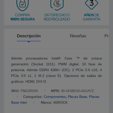
Descripción
Reseñas
Preg
Admite procesadores Intel® Core ™ de octava
generación (Socket 1151). PWM digital, 10 fase de
potencia. Admite DDR4 4266+ (OC). 2 PCIe 3.0 x16, 4
PCIe 3.0 x1, 1 M.2 (clave E). Opciones de salida de
gráficos: HDMI, DVI-D.
SKU:
PBASR095
MPN:
90-MXB630-A0UAYZ
Categorías:
Componentes
,
Placas Base
,
Placas
Base Intel
Marca:
ASROCK