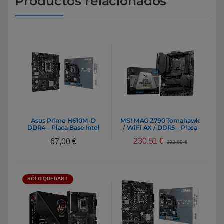
Productos relacionados
Asus Prime H610M-D
MSI MAG Z790 Tomahawk
DDR4 – Placa Base Intel
/ WiFi AX / DDR5 – Placa
1700
Base Intel 1700
230,51
€
67,00
€
232,69
€
SÓLO QUEDAN 1