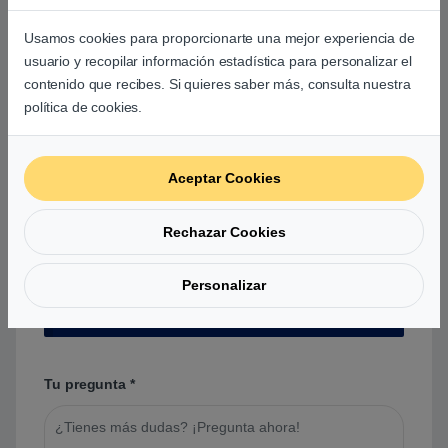
Usamos cookies para proporcionarte una mejor experiencia de
Aún no hay reseñas.
usuario y recopilar información estadística para personalizar el
contenido que recibes. Si quieres saber más, consulta nuestra
política de cookies.
Aceptar Cookies
Preguntas y respuestas de los
usuarios sobre este producto
Rechazar Cookies
Personalizar
No hay preguntas aún. Sé el primero en hacer
una pregunta acerca de este producto.
Tu pregunta
*