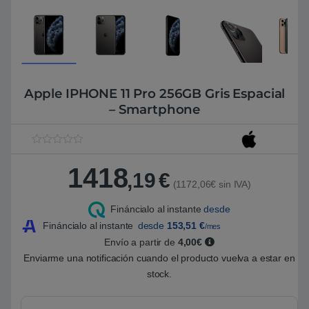
Apple IPHONE 11 Pro 256GB Gris Espacial
– Smartphone
V
1
a
1418
l
,19
€
o
(1172,06€ sin IVA)
r
a
Fináncialo al instante
desde
d
o
Fináncialo al instante
desde
153,51
€
/mes
5
.
Envío a partir de
4,00€
0
Enviarme una notificación cuando el producto vuelva a estar en
0
s
stock.
o
b
r
e