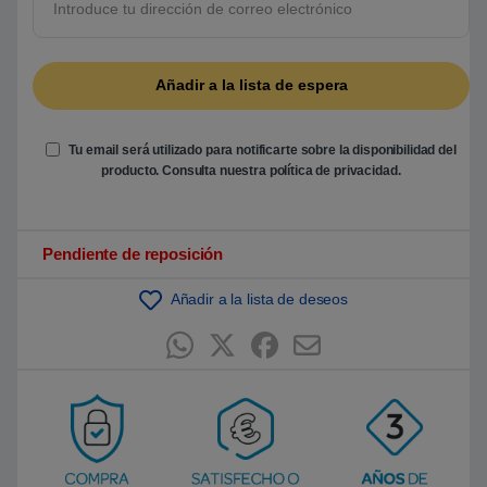
5
b
a
s
a
d
o
e
n
Tu email será utilizado para notificarte sobre la disponibilidad del
p
u
producto. Consulta nuestra
política de privacidad
.
n
t
u
a
c
Pendiente de reposición
i
ó
n
Añadir a la lista de deseos
d
e
c
l
i
e
n
t
e