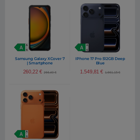
Samsung Galaxy XCover 7
IPhone 17 Pro 512GB Deep
| Smartphone
Blue
Ruggerizado para
260,22
€
1.549,81
€
Empresas 6GB 128GB
266,40
€
1.661,15
€
Pantalla 6.6″ 5G Color
Negro