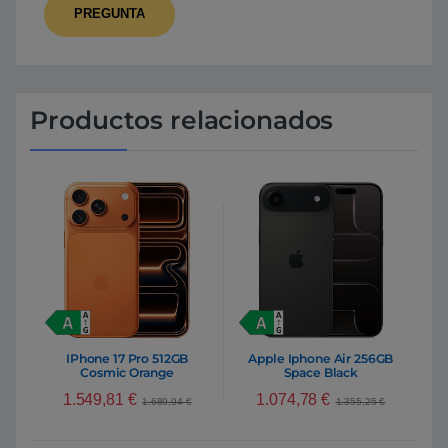
Productos relacionados
IPhone 17 Pro 512GB
Apple Iphone Air 256GB
Cosmic Orange
Space Black
1.549,81
€
1.074,78
€
1.689,94
€
1.355,25
€