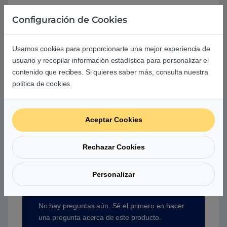
Debes
acceder
para publicar una valoración.
Configuración de Cookies
Usamos cookies para proporcionarte una mejor experiencia de
usuario y recopilar información estadística para personalizar el
contenido que recibes. Si quieres saber más, consulta nuestra
política de cookies.
Aún no hay reseñas.
Aceptar Cookies
Rechazar Cookies
Preguntas y respuestas de los
usuarios sobre este producto
Personalizar
No hay preguntas aún. Sé el primero en hacer
una pregunta acerca de este producto.