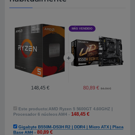
MÁS VENDIDO
80,89
€
148,45
€
84,94
€
Este producto:
AMD Ryzen 5 5600GT 4.60GHZ |
148,45
€
Procesador 6 núcleos AM4
-
Gigabyte B550M-DS3H R2 | DDR4 | Micro ATX | Placa
80,89
€
Base AM4
-