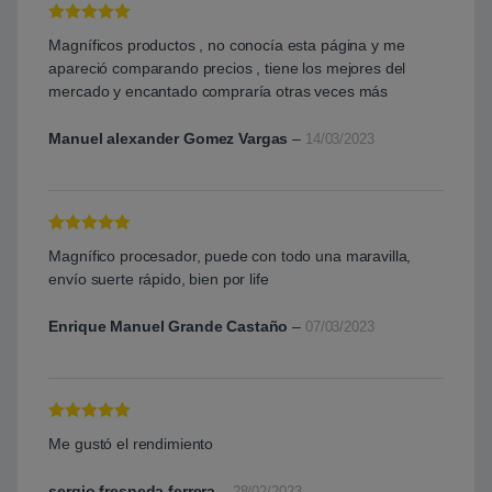
Valorado con
Magníficos productos , no conocía esta página y me
5
de 5
apareció comparando precios , tiene los mejores del
mercado y encantado compraría otras veces más
Manuel alexander Gomez Vargas
–
14/03/2023
Valorado con
Magnífico procesador, puede con todo una maravilla,
5
de 5
envío suerte rápido, bien por life
Enrique Manuel Grande Castaño
–
07/03/2023
Valorado con
Me gustó el rendimiento
5
de 5
sergio fresneda ferrera
–
28/02/2023