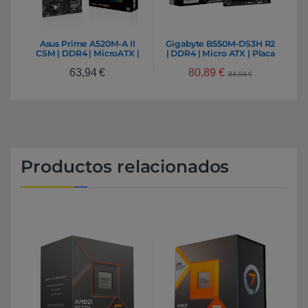
Asus Prime A520M-A II
Gigabyte B550M-DS3H R2
CSM | DDR4 | MicroATX |
| DDR4 | Micro ATX | Placa
Placa Base AM4
Base AM4
80,89
€
63,94
€
84,94
€
Productos relacionados