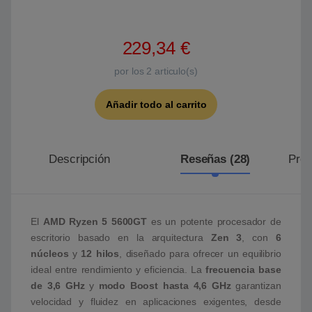
229,34
€
por los
2
articulo(s)
Añadir todo al carrito
Descripción
Reseñas (28)
Preg
El
AMD Ryzen 5 5600GT
es un potente procesador de
escritorio basado en la arquitectura
Zen 3
, con
6
núcleos
y
12 hilos
, diseñado para ofrecer un equilibrio
ideal entre rendimiento y eficiencia. La
frecuencia base
de 3,6 GHz
y
modo Boost hasta 4,6 GHz
garantizan
velocidad y fluidez en aplicaciones exigentes, desde