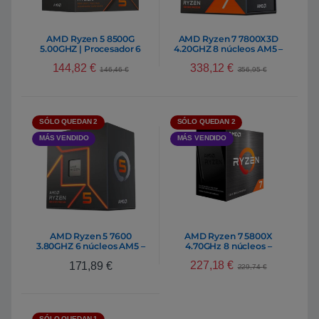
AMD Ryzen 5 8500G
AMD Ryzen 7 7800X3D
5.00GHZ | Procesador 6
4.20GHZ 8 núcleos AM5 –
núcleos AM5
Procesador
144,82
€
338,12
€
146,46
€
356,95
€
SÓLO QUEDAN 2
SÓLO QUEDAN 2
MÁS VENDIDO
MÁS VENDIDO
AMD Ryzen 5 7600
AMD Ryzen 7 5800X
3.80GHZ 6 núcleos AM5 –
4.70GHz 8 núcleos –
Procesador
Procesador
227,18
€
171,89
€
229,74
€
SÓLO QUEDAN 1