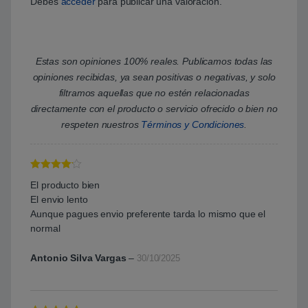
Debes
acceder
para publicar una valoración.
Estas son opiniones 100% reales. Publicamos todas las
opiniones recibidas, ya sean positivas o negativas, y solo
filtramos aquellas que no estén relacionadas
directamente con el producto o servicio ofrecido o bien no
respeten nuestros
Términos y Condiciones
.
Valorado
El producto bien
con
4
de 5
El envio lento
Aunque pagues envio preferente tarda lo mismo que el
normal
Antonio Silva Vargas
–
30/10/2025