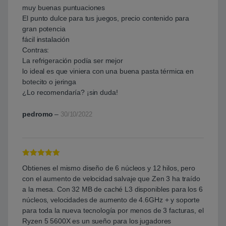
muy buenas puntuaciones
El punto dulce para tus juegos, precio contenido para
gran potencia
fácil instalación
Contras:
La refrigeración podía ser mejor
lo ideal es que viniera con una buena pasta térmica en
botecito o jeringa
¿Lo recomendaría? ¡sin duda!
pedromo
–
30/10/2022
Valorado con
Obtienes el mismo diseño de 6 núcleos y 12 hilos, pero
5
de 5
con el aumento de velocidad salvaje que Zen 3 ha traído
a la mesa. Con 32 MB de caché L3 disponibles para los 6
núcleos, velocidades de aumento de 4.6GHz + y soporte
para toda la nueva tecnología por menos de 3 facturas, el
Ryzen 5 5600X es un sueño para los jugadores