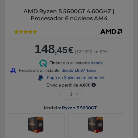
AMD Ryzen 5 5600GT 4.60GHZ |
Procesador 6 núcleos AM4
Valorado con
28
4.945
de 5 en
148
base a
,45
€
valoracione
(122,69€ sin IVA)
s de
clientes
Fináncialo al instante
desde
Fináncialo al instante
desde
16,07
€
/mes
Paga en 3 plazos sin intereses
Envío a partir de
4,00€
AMD Ryzen 5 5600GT 4.60GHZ | 
Modelo:
Ryzen 5 5600GT