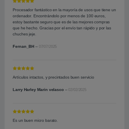
Valorado con
Procesador fantástico en la mayoría de usos que tiene un
5
de 5
ordenador. Encontrándolo por menos de 100 euros,
estoy bastante seguro que es de las mejores compras
que he hecho. Gracias por el envío tan rápido y por las
chuches jeje.
Fernan_BH
–
07/07/2025
Valorado con
Artículos intactos, y precintados buen servicio
5
de 5
Larry Harley Marin velasco
–
02/02/2025
Valorado con
Es un buen micro barato.
5
de 5