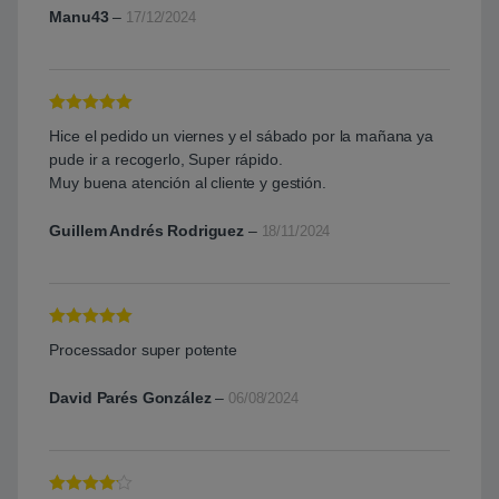
Manu43
–
17/12/2024
Valorado con
Hice el pedido un viernes y el sábado por la mañana ya
5
de 5
pude ir a recogerlo, Super rápido.
Muy buena atención al cliente y gestión.
Guillem Andrés Rodriguez
–
18/11/2024
Valorado con
Processador super potente
5
de 5
David Parés González
–
06/08/2024