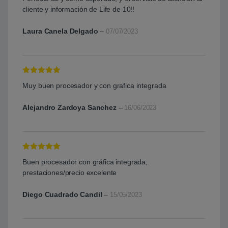
5
de 5
cliente y información de Life de 10!!
Laura Canela Delgado
–
07/07/2023
Valorado con
Muy buen procesador y con grafica integrada
5
de 5
Alejandro Zardoya Sanchez
–
16/06/2023
Valorado con
Buen procesador con gráfica integrada,
5
de 5
prestaciones/precio excelente
Diego Cuadrado Candil
–
15/05/2023