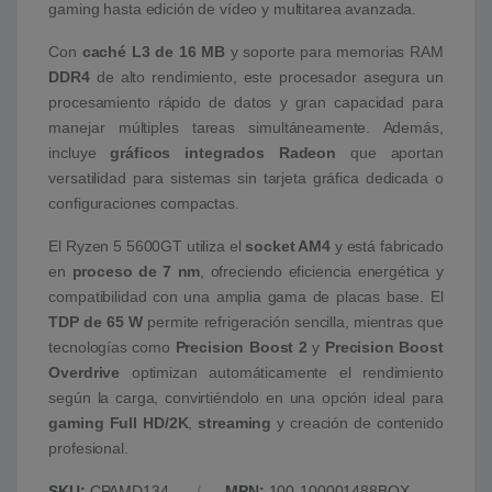
gaming hasta edición de vídeo y multitarea avanzada.
Con
caché L3 de 16 MB
y soporte para memorias RAM
DDR4
de alto rendimiento, este procesador asegura un
procesamiento rápido de datos y gran capacidad para
manejar múltiples tareas simultáneamente. Además,
incluye
gráficos integrados Radeon
que aportan
versatilidad para sistemas sin tarjeta gráfica dedicada o
configuraciones compactas.
El Ryzen 5 5600GT utiliza el
socket AM4
y está fabricado
en
proceso de 7 nm
, ofreciendo eficiencia energética y
compatibilidad con una amplia gama de placas base. El
TDP de 65 W
permite refrigeración sencilla, mientras que
tecnologías como
Precision Boost 2
y
Precision Boost
Overdrive
optimizan automáticamente el rendimiento
según la carga, convirtiéndolo en una opción ideal para
gaming Full HD/2K
,
streaming
y creación de contenido
profesional.
SKU:
CPAMD134
MPN:
100-100001488BOX