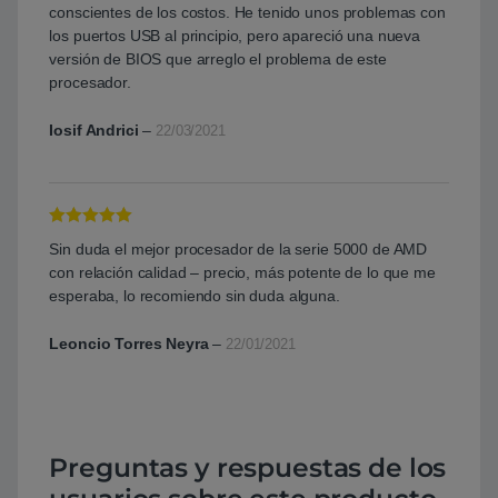
conscientes de los costos. He tenido unos problemas con
los puertos USB al principio, pero apareció una nueva
versión de BIOS que arreglo el problema de este
procesador.
Iosif Andrici
–
22/03/2021
Valorado con
Sin duda el mejor procesador de la serie 5000 de AMD
5
de 5
con relación calidad – precio, más potente de lo que me
esperaba, lo recomiendo sin duda alguna.
Leoncio Torres Neyra
–
22/01/2021
Preguntas y respuestas de los