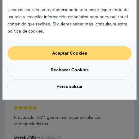
Valorado con
Usamos cookies para proporcionarte una mejor experiencia de
Llego en perfecto estado y funciona de maravilla 100%
5
de 5
usuario y recopilar información estadística para personalizar el
recomendado
contenido que recibes. Si quieres saber más, consulta nuestra
política de cookies.
Alejandro Velasco santinato
–
12/04/2024
Aceptar Cookies
Valorado con
un excelente procesador, la tienda es muy buena,
5
de 5
Rechazar Cookies
siempre tienen los componentes disponibles
jorge8695
–
06/04/2024
Personalizar
Valorado con
Procesador AM4 gama media por excelencia,
5
de 5
recomendadisimo
GorekDMG
–
16/01/2024