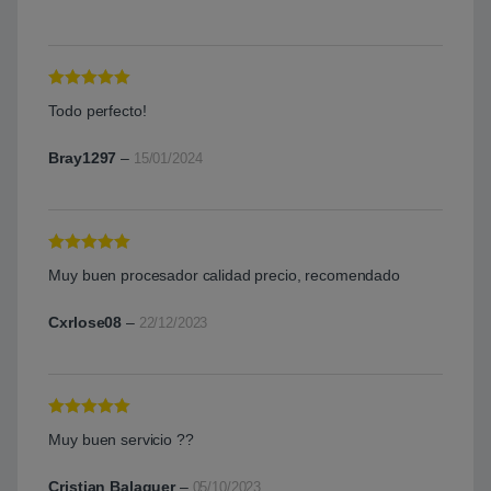
Valorado con
Todo perfecto!
5
de 5
Bray1297
–
15/01/2024
Valorado con
Muy buen procesador calidad precio, recomendado
5
de 5
Cxrlose08
–
22/12/2023
Valorado con
Muy buen servicio ??
5
de 5
Cristian Balaguer
–
05/10/2023