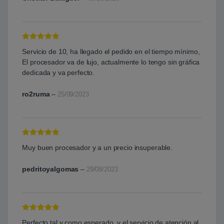
Valorado con
Servicio de 10, ha llegado el pedido en el tiempo mínimo,
5
de 5
El procesador va de lujo, actualmente lo tengo sin gráfica
dedicada y va perfecto.
ro2ruma
–
25/09/2023
Valorado con
Muy buen procesador y a un precio insuperable.
5
de 5
pedritoyalgomas
–
29/08/2023
Valorado con
Perfecto tal y como esperado, y el servicio de atención al