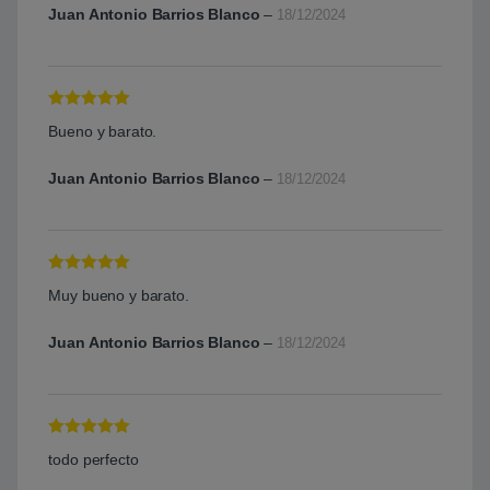
Juan Antonio Barrios Blanco
–
18/12/2024
Valorado con
Bueno y barato.
5
de 5
Juan Antonio Barrios Blanco
–
18/12/2024
Valorado con
Muy bueno y barato.
5
de 5
Juan Antonio Barrios Blanco
–
18/12/2024
Valorado con
todo perfecto
5
de 5