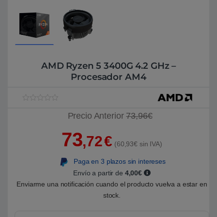
AMD Ryzen 5 3400G 4.2 GHz –
Procesador AM4
V
1
Precio Anterior
73,96€
a
l
o
73
r
,72
€
a
(60,93€ sin IVA)
d
o
Paga en 3 plazos sin intereses
5
.
Envío a partir de
4,00€
0
0
Enviarme una notificación cuando el producto vuelva a estar en
s
stock.
o
b
r
e