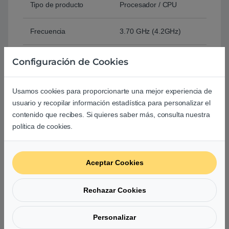
Tipo de producto
Procesador / CPU
Frecuencia
3.70 GHz (4.2GHz)
Núcleos
15
Configuración de Cookies
Hilos
8
Usamos cookies para proporcionarte una mejor experiencia de
usuario y recopilar información estadística para personalizar el
Tamaño
12 nm
contenido que recibes. Si quieres saber más, consulta nuestra
política de cookies.
Caché
2 MB (L2)
4 MB (L3)
Aceptar Cookies
Consumo
TDP 65 W
Rechazar Cookies
Comprar AMD Ryzen 5 3400G 4.2 GHz AM4 con Vega 11
Personalizar
– Procesador