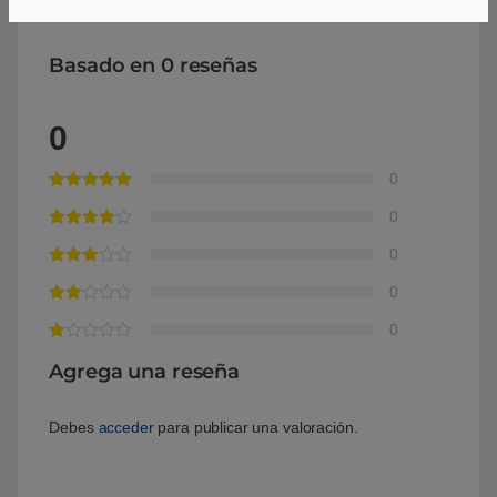
Basado en 0 reseñas
0
0
0
0
0
0
Agrega una reseña
Debes
acceder
para publicar una valoración.