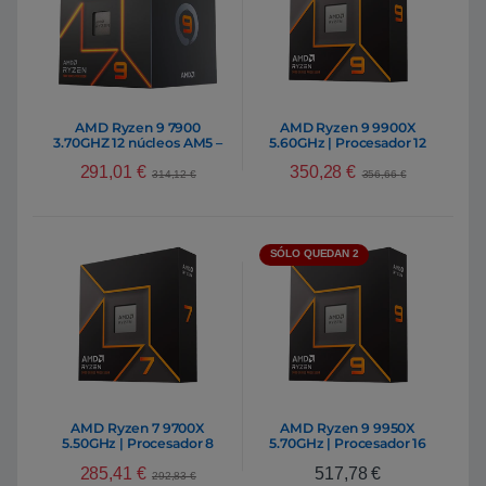
AMD Ryzen 9 7900
AMD Ryzen 9 9900X
3.70GHZ 12 núcleos AM5 –
5.60GHz | Procesador 12
Procesador
núcleos AM5
291,01
€
350,28
€
314,12
€
356,66
€
SÓLO QUEDAN 2
AMD Ryzen 7 9700X
AMD Ryzen 9 9950X
5.50GHz | Procesador 8
5.70GHz | Procesador 16
núcleos AM5
núcleos AM5
285,41
€
517,78
€
292,83
€