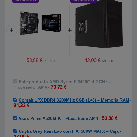
MÁS VENDIDO
MÁS VENDIDO
53,88
€
42,00
€
79,99
€
59,00
€
Este producto:
AMD Ryzen 5 3400G 4.2 GHz –
73,72
€
Procesador AM4
-
Corsair LPX DDR4 3200MHz 8GB (1×8) – Memoria RAM
-
84,32
€
53,88
€
Asus Prime A520M-K – Placa Base AM4
-
Unyka Grey Rain Evo con F.A. 500W MATX – Caja
-
42,00
€