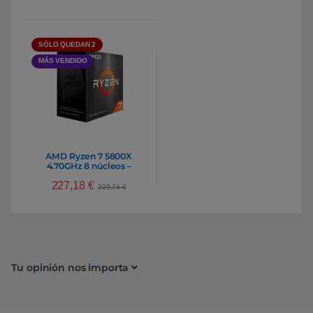
SÓLO QUEDAN 2
MÁS VENDIDO
AMD Ryzen 7 5800X
4.70GHz 8 núcleos –
Procesador
227,18
€
229,74
€
Tu opinión nos importa