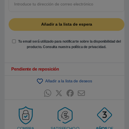
5
b
a
s
a
d
o
e
n
p
Tu email será utilizado para notificarte sobre la disponibilidad del
u
producto. Consulta nuestra
política de privacidad
.
n
t
u
a
c
i
Pendiente de reposición
ó
n
d
Añadir a la lista de deseos
e
c
l
i
e
n
t
e