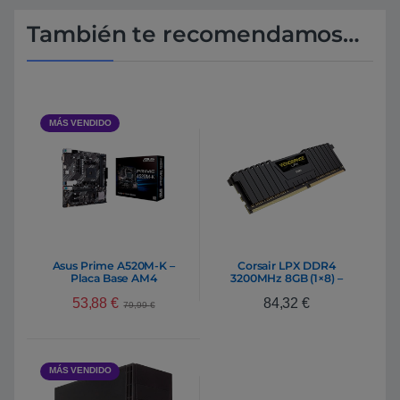
También te recomendamos…
MÁS VENDIDO
Asus Prime A520M-K –
Corsair LPX DDR4
Placa Base AM4
3200MHz 8GB (1×8) –
Memoria RAM
53,88
€
84,32
€
79,99
€
MÁS VENDIDO