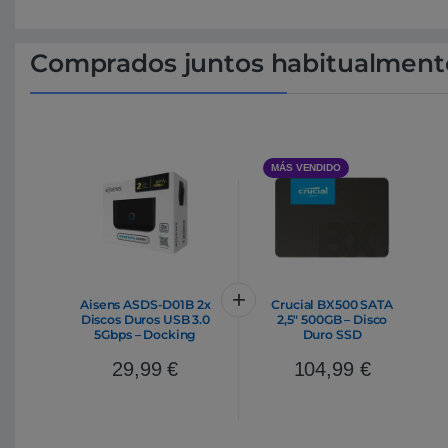
Comprados juntos habitualment
MÁS VENDIDO
Aisens ASDS-D01B 2x
Crucial BX500 SATA
Discos Duros USB 3.0
2,5″ 500GB – Disco
5Gbps – Docking
Duro SSD
Station
29,99
€
104,99
€