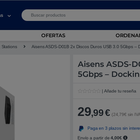
Search for:
as
OFERTAS
ORDENAD
 Stations
Aisens ASDS-D01B 2x Discos Duros USB 3.0 5Gbps – D
Aisens ASDS-D0
5Gbps – Dockin
| Añade tu reseña
V
1
a
l
29
,99
€
o
(24,79€ sin IV
r
a
d
Paga en 3 plazos sin inter
o
5
.
Envío a partir de
4,00€