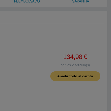
134,98
€
por los
2
articulo(s)
Añadir todo al carrito