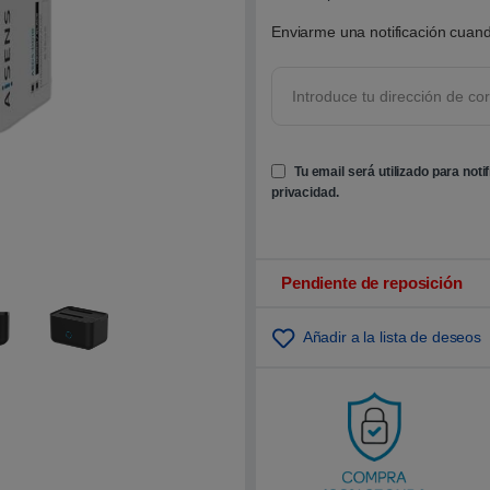
0
0
Enviarme una notificación cuand
s
o
b
r
e
5
b
a
s
Tu email será utilizado para noti
a
d
privacidad
.
o
e
n
p
u
n
Pendiente de reposición
t
u
a
Añadir a la lista de deseos
c
i
ó
n
d
e
c
l
i
e