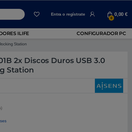
0,00
€
Entra o regístrate
0
ORES ILIFE
CONFIGURADOR PC
ocking Station
1B 2x Discos Duros USB 3.0
g Station
A)
eses