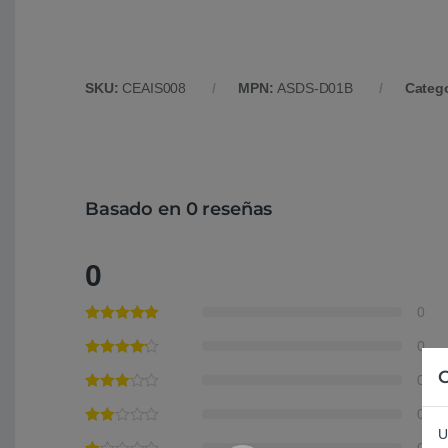
SKU:
CEAIS008
MPN:
ASDS-D01B
Categ
Basado en 0 reseñas
0
0
0
C
0
0
U
0