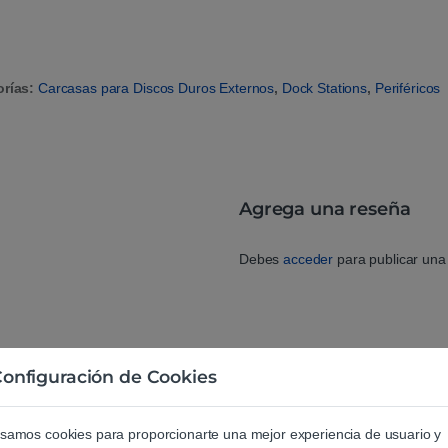
orías:
Carcasas para Discos Duros Externos
,
Dock Stations
,
Periféricos
Agrega una reseña
Debes
acceder
para publicar una 
onfiguración de Cookies
samos cookies para proporcionarte una mejor experiencia de usuario y