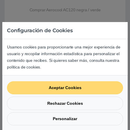
Comprar Aerocool AC120 negra / verde
Configuración de Cookies
Basado en 1 reseña
Usamos cookies para proporcionarte una mejor experiencia de
5
usuario y recopilar información estadística para personalizar el
contenido que recibes. Si quieres saber más, consulta nuestra
1
política de cookies.
0
0
Aceptar Cookies
0
0
Rechazar Cookies
Agrega una reseña
Personalizar
Debes
acceder
para publicar una valoración.