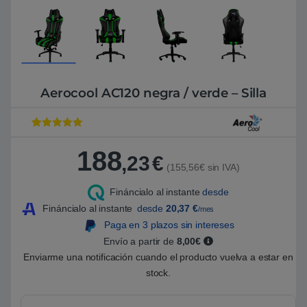
Aerocool AC120 negra / verde – Silla
Valorado con
1
5
de 5 en
188
base a
,23
€
valoración de
(155,56€ sin IVA)
un cliente
Fináncialo al instante
desde
Fináncialo al instante
desde
20,37
€
/mes
Paga en 3 plazos sin intereses
Envío a partir de
8,00€
Enviarme una notificación cuando el producto vuelva a estar en
stock.