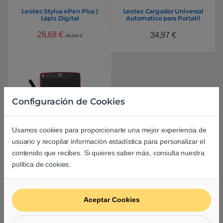
Leotec Stylus ePen Plus |
Leotec Cargador Universal
Lápiz Digital
Automatico para Portatil
120W – 10
26,68
€
34,97
€
26,94
€
Configuración de Cookies
Usamos cookies para proporcionarte una mejor experiencia de
usuario y recopilar información estadística para personalizar el
contenido que recibes. Si quieres saber más, consulta nuestra
Leotec Sketchboard Ten Roja
10″ – Mini Pizarra Digital
política de cookies.
20,11
€
Aceptar Cookies
LEOTEC