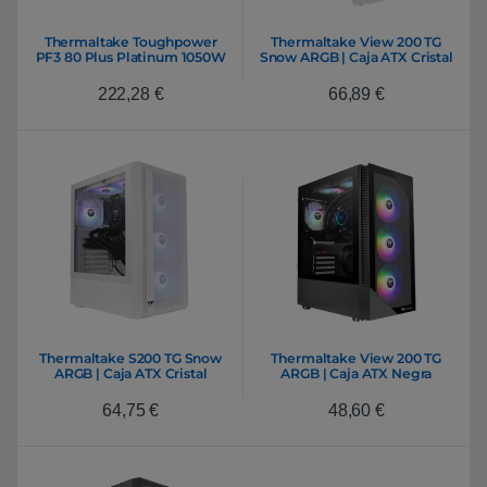
Thermaltake Toughpower
Thermaltake View 200 TG
PF3 80 Plus Platinum 1050W
Snow ARGB | Caja ATX Cristal
| Fuente de alimentación
Templado Blanca
Full Modular
222,28
€
66,89
€
Thermaltake S200 TG Snow
Thermaltake View 200 TG
ARGB | Caja ATX Cristal
ARGB | Caja ATX Negra
Templado Blanca
64,75
€
48,60
€