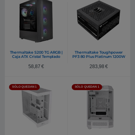
Thermaltake S200 TG ARGB |
Thermaltake Toughpower
Caja ATX Cristal Templado
PF3 80 Plus Platinum 1200W
| Fuente de alimentación
Full Modular
58,87
€
283,98
€
SÓLO QUEDAN 1
SÓLO QUEDAN 1