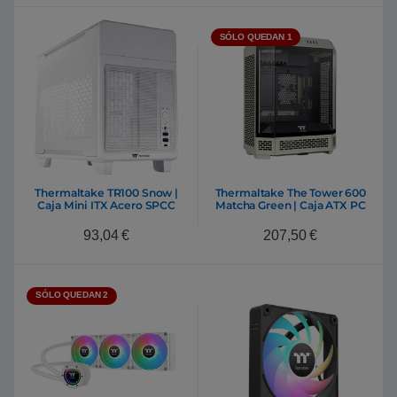
SÓLO QUEDAN 1
Thermaltake TR100 Snow |
Thermaltake The Tower 600
Caja Mini ITX Acero SPCC
Matcha Green | Caja ATX PC
USB 3.2 Blanca
Mid Tower Cristal Templado
USB 3.2 Verde
93,04
€
207,50
€
SÓLO QUEDAN 2