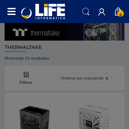
Skip to navigation
Skip to content
0
THERMALTAKE
Mostrando 24 resultados
Filtros