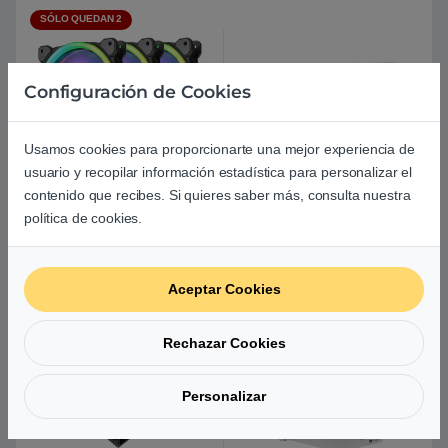
SÓLO QUEDAN 2
Configuración de Cookies
Usamos cookies para proporcionarte una mejor experiencia de
usuario y recopilar información estadística para personalizar el
contenido que recibes. Si quieres saber más, consulta nuestra
Thermaltake Riing Trio 14
Thermaltake TH240 V2 ARGB
RGB TT Premium Edition |
| Refrigeración liquida
política de cookies.
Pack Ventiladores
37,81
€
89,67
€
Aceptar Cookies
Rechazar Cookies
Personalizar