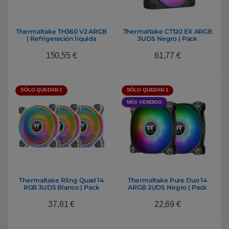
Thermaltake TH360 V2 ARGB
Thermaltake CT120 EX ARGB
| Refrigeración líquida
3UDS Negro | Pack
Blanca Snow Edition
Ventiladores
150,55
€
61,77
€
SÓLO QUEDAN 1
SÓLO QUEDAN 1
MÁS VENDIDO
Thermaltake Riing Quad 14
Thermaltake Pure Duo 14
RGB 3UDS Blanco | Pack
ARGB 2UDS Negro | Pack
Ventiladores
Ventiladores
37,81
€
22,69
€