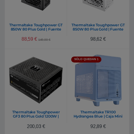
Thermaltake Toughpower GT
Thermaltake Toughpower GT
850W 80 Plus Gold | Fuente
850W 80 Plus Gold | Fuente
de alimentación Full
de alimentación Full
Modular
Modular Blanca Snow
88,59
€
98,62
€
149,00
€
SÓLO QUEDAN 1
Thermaltake Toughpower
Thermaltake TR100
GF3 80 Plus Gold 1200W |
Hydrangea Blue | Caja Mini
Fuente de alimentación Full
ITX Acero SPCC USB 3.2 Azul
Modular
200,03
€
92,89
€