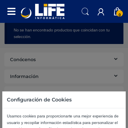
Skip to navigation
Skip to content
0
No se han encontrado productos que coincidan con tu
selección.
Conócenos
Información
Campañas
Configuración de Cookies
Ayuda
Usamos cookies para proporcionarte una mejor experiencia de
usuario y recopilar información estadística para personalizar el
Suscríbete a nuestra newsletter